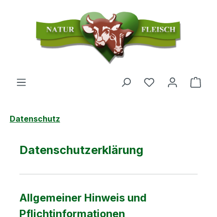
Zum Hauptinhalt springen
Du hast 0 Produ
Ware
Datenschutz
Datenschutzerklärung
Allgemeiner Hinweis und
Pflichtinformationen